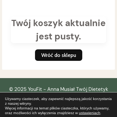
Twój koszyk aktualnie
jest pusty.
Wróć do sklepu
© 2025 YouFit - Anna Musiał Twój Dietetyk
Szczecin
Używamy ciasteczek, aby zapewnić najlepszą jakość korzystania
Projekt i realizacja:
prihowarnait
z naszej witryny.
Więcej informacji na temat plików ciasteczka, których używamy,
oraz możliwości ich wyłączenia znajdziesz w
ustawieniach
.