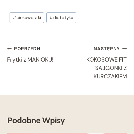
Tagi
#
ciekawostki
#
dietetyka
wpisu:
Nawigacja
POPRZEDNI
NASTĘPNY
Wpisu
Frytki z MANIOKU!
KOKOSOWE FIT
SAJGONKI Z
KURCZAKIEM
Podobne Wpisy