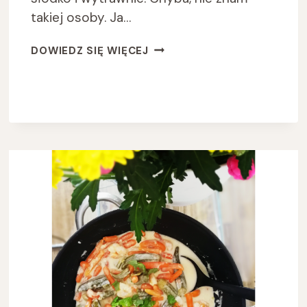
takiej osoby. Ja…
NALEŚNIKI
DOWIEDZ SIĘ WIĘCEJ
KUKURYDZIANE
Z
INDYKIEM
PO
TURECKU!?