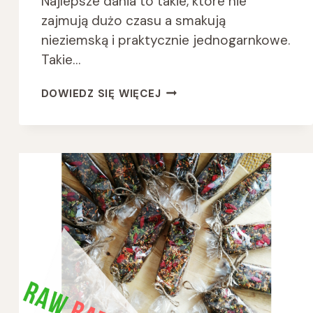
Najlepsze dania to takie, które nie
zajmują dużo czasu a smakują
nieziemską i praktycznie jednogarnkowe.
Takie…
MAKARON
DOWIEDZ SIĘ WIĘCEJ
RYŻOWY
Z
KREWETKAMI
PO
TAJSKU
W
SOSIE
KOKOSOWYM
Z
LIMONKĄ
I
SEZAMEM