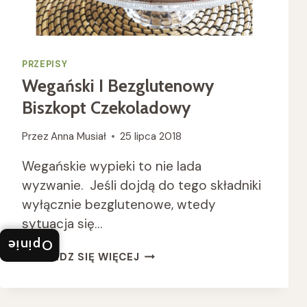
PRZEPISY
Wegański I Bezglutenowy
Biszkopt Czekoladowy
Przez
Anna Musiał
25 lipca 2018
Wegańskie wypieki to nie lada
wyzwanie. Jeśli dojdą do tego składniki
wyłącznie bezglutenowe, wtedy
sytuacja się…
Opinie
WEGAŃSKI
DOWIEDZ SIĘ WIĘCEJ
I
BEZGLUTENOWY
BISZKOPT