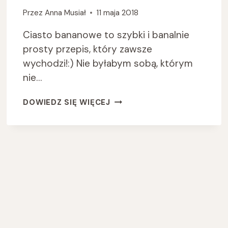
Przez
Anna Musiał
11 maja 2018
Ciasto bananowe to szybki i banalnie
prosty przepis, który zawsze
wychodzi!:) Nie byłabym sobą, którym
nie…
CIASTO
DOWIEDZ SIĘ WIĘCEJ
BANANOWE
Z
MALINAMI-
BEZ
GLUTENU,
BEZ
JAJEK
I
BEZ
MLEKA