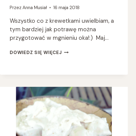
Przez
Anna Musiał
16 maja 2018
Wszystko co z krewetkami uwielbiam, a
tym bardziej jak potrawę można
przygotować w mgnieniu oka!:) Maj…
WIOSENNA
DOWIEDZ SIĘ WIĘCEJ
SAŁATA
Z
KREWETKAMI,
SZPARAGAMI
I
GRILLOWANYMI
BAKŁAŻANAMI