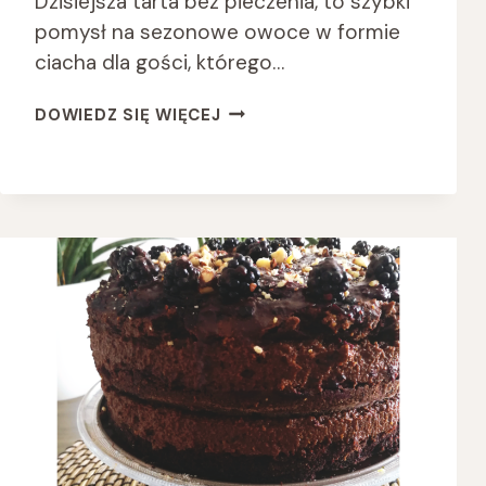
Dzisiejsza tarta bez pieczenia, to szybki
pomysł na sezonowe owoce w formie
ciacha dla gości, którego…
TARTA
DOWIEDZ SIĘ WIĘCEJ
BEZ
PIECZENIA
Z
GALARETKĄ
Z
OWOCÓW
LEŚNYCH