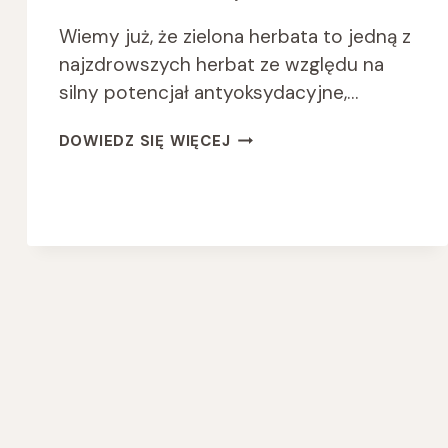
Wiemy już, że zielona herbata to jedną z
najzdrowszych herbat ze względu na
silny potencjał antyoksydacyjne,…
WEGAŃSKA
DOWIEDZ SIĘ WIĘCEJ
TARTA
Z
ZIELONĄ
HERBATĄ-
MATCHA
CAKE