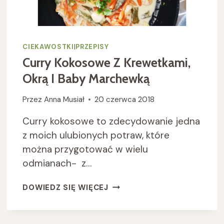
CIEKAWOSTKI
|
PRZEPISY
Curry Kokosowe Z Krewetkami,
Okrą I Baby Marchewką
Przez
Anna Musiał
20 czerwca 2018
Curry kokosowe to zdecydowanie jedna
z moich ulubionych potraw, które
można przygotować w wielu
odmianach- z…
CURRY
DOWIEDZ SIĘ WIĘCEJ
KOKOSOWE
Z
KREWETKAMI,