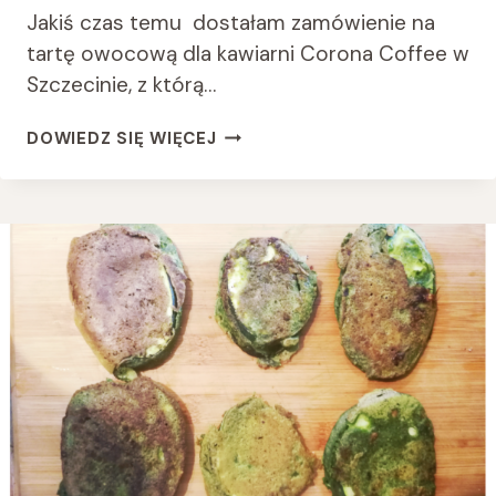
Jakiś czas temu dostałam zamówienie na
tartę owocową dla kawiarni Corona Coffee w
Szczecinie, z którą…
TARTA
DOWIEDZ SIĘ WIĘCEJ
MOCNO
BRZOSKWINIOWA-
VEGE,
BEZ
CUKRU
I
GLUTENU