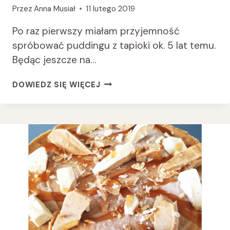
Przez
Anna Musiał
11 lutego 2019
Po raz pierwszy miałam przyjemność
spróbować puddingu z tapioki ok. 5 lat temu.
Będąc jeszcze na…
PUDDING
DOWIEDZ SIĘ WIĘCEJ
Z
TAPIOKI
Z
MANGO