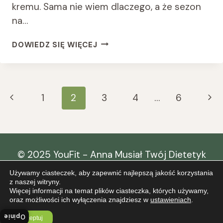
kremu. Sama nie wiem dlaczego, a że sezon
na…
LIMONKOWY
DOWIEDZ SIĘ WIĘCEJ
KREM
Z
CUKINII
NA
Nawigacja
Poprzednia
Nas
1
2
3
4
…
6
MLEKU
KOKOSOWYM
Strony
strona
str
© 2025 YouFit - Anna Musiał Twój Dietetyk
Szczecin
Używamy ciasteczek, aby zapewnić najlepszą jakość korzystania
Projekt i realizacja:
prihowarnait
z naszej witryny.
Więcej informacji na temat plików ciasteczka, których używamy,
oraz możliwości ich wyłączenia znajdziesz w
ustawieniach
.
Regulamin
Polityka prywatności
Opinie
Akceptuj