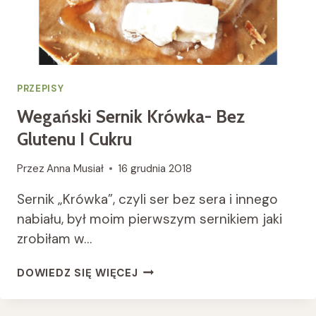
PRZEPISY
Wegański Sernik Krówka- Bez
Glutenu I Cukru
Przez
Anna Musiał
16 grudnia 2018
Sernik „Krówka”, czyli ser bez sera i innego
nabiału, był moim pierwszym sernikiem jaki
zrobiłam w…
WEGAŃSKI
DOWIEDZ SIĘ WIĘCEJ
SERNIK
KRÓWKA-
BEZ