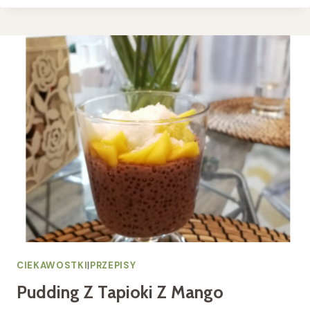
CUKRU-
DODATEK
DO
DESERU
CIEKAWOSTKI
|
PRZEPISY
Pudding Z Tapioki Z Mango