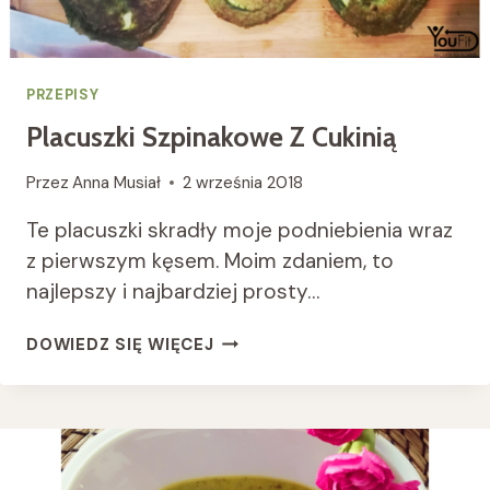
PRZEPISY
Placuszki Szpinakowe Z Cukinią
Przez
Anna Musiał
2 września 2018
Te placuszki skradły moje podniebienia wraz
z pierwszym kęsem. Moim zdaniem, to
najlepszy i najbardziej prosty…
PLACUSZKI
DOWIEDZ SIĘ WIĘCEJ
SZPINAKOWE
Z
CUKINIĄ